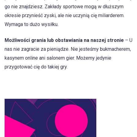
go nie znajdziesz. Zakłady sportowe mogą w dłuższym
okresie przynieść zyski, ale nie uczynią cię miliarderem.
Wymaga to dużo wysiłku.
Możliwości grania lub obstawiania na naszej stronie
– U
nas nie zagracie za pieniądze. Nie jesteśmy bukmacherem,
kasynem online ani salonem gier. Możemy jedynie
przygotować cię do takiej gry.