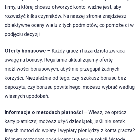
firmy, u której chcesz otworzyć konto, ważne jest, aby
rozważyć kilka czynników. Na naszej stronie znajdziesz
obiektywne oceny wielu z tych podmiotów, co pomoże ci w
podjęciu decyzji.
Oferty bonusowe
– Każdy gracz i hazardzista zwraca
uwagę na bonusy. Regularnie aktualizujemy ofertę
możliwości bonusowych, abyś nie przegapił żadnych
korzyści. Niezależnie od tego, czy szukasz bonusu bez
depozytu, czy bonusu powitalnego, możesz wybrać według
własnych upodobań.
Informacje o metodach płatności
– Wiesz, że oprócz
karty płatniczej możesz użyć dziesiątek, jeśli nie setek
innych metod do wpłaty i wypłaty pieniędzy z konta gracza?
Różnym metodom poświęcamy uwagę w sekcji Metody