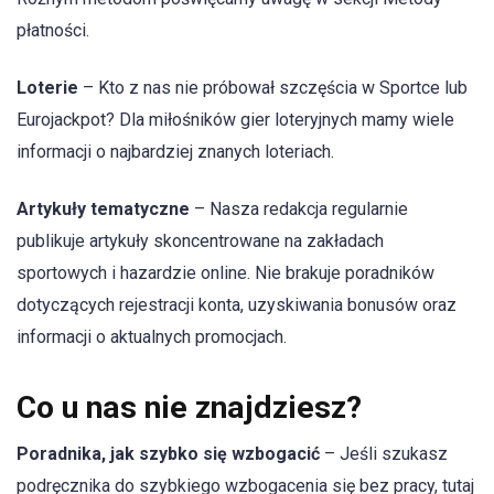
płatności.
Loterie
– Kto z nas nie próbował szczęścia w Sportce lub
Eurojackpot? Dla miłośników gier loteryjnych mamy wiele
informacji o najbardziej znanych loteriach.
Artykuły tematyczne
– Nasza redakcja regularnie
publikuje artykuły skoncentrowane na zakładach
sportowych i hazardzie online. Nie brakuje poradników
dotyczących rejestracji konta, uzyskiwania bonusów oraz
informacji o aktualnych promocjach.
Co u nas nie znajdziesz?
Poradnika, jak szybko się wzbogacić
– Jeśli szukasz
podręcznika do szybkiego wzbogacenia się bez pracy, tutaj