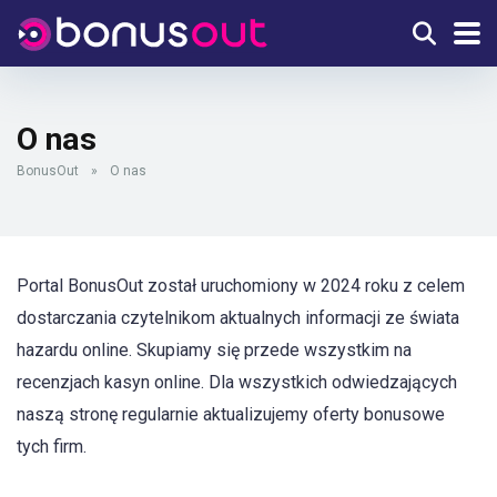
O nas
BonusOut
»
O nas
Portal BonusOut został uruchomiony w 2024 roku z celem
dostarczania czytelnikom aktualnych informacji ze świata
hazardu online. Skupiamy się przede wszystkim na
recenzjach kasyn online. Dla wszystkich odwiedzających
naszą stronę regularnie aktualizujemy oferty bonusowe
tych firm.