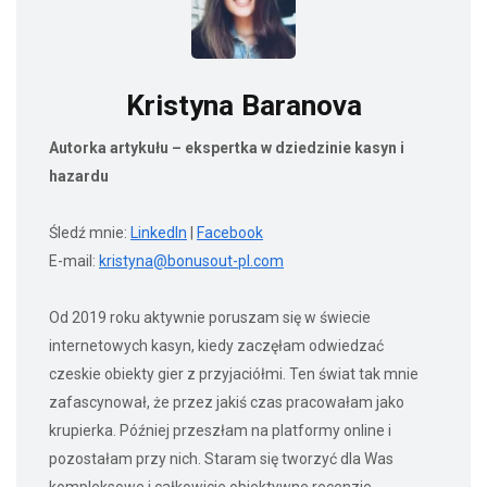
Kristyna Baranova
Autorka artykułu – ekspertka w dziedzinie kasyn i
hazardu
Śledź mnie:
LinkedIn
|
Facebook
E-mail:
kristyna@bonusout-pl.com
Od 2019 roku aktywnie poruszam się w świecie
internetowych kasyn, kiedy zaczęłam odwiedzać
czeskie obiekty gier z przyjaciółmi. Ten świat tak mnie
zafascynował, że przez jakiś czas pracowałam jako
krupierka. Później przeszłam na platformy online i
pozostałam przy nich. Staram się tworzyć dla Was