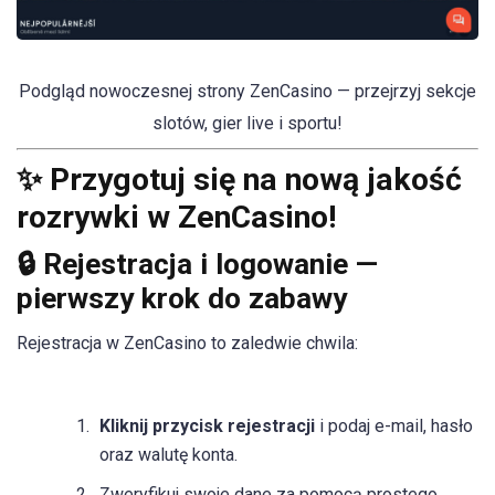
Podgląd nowoczesnej strony ZenCasino — przejrzyj sekcje
slotów, gier live i sportu!
✨ Przygotuj się na nową jakość
rozrywki w ZenCasino!
🔒 Rejestracja i logowanie —
pierwszy krok do zabawy
Rejestracja w ZenCasino to zaledwie chwila:
Kliknij przycisk rejestracji
i podaj e-mail, hasło
oraz walutę konta.
Zweryfikuj swoje dane za pomocą prostego