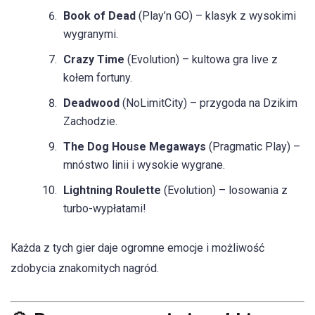
Book of Dead
(Play’n GO) – klasyk z wysokimi
wygranymi.
Crazy Time
(Evolution) – kultowa gra live z
kołem fortuny.
Deadwood
(NoLimitCity) – przygoda na Dzikim
Zachodzie.
The Dog House Megaways
(Pragmatic Play) –
mnóstwo linii i wysokie wygrane.
Lightning Roulette
(Evolution) – losowania z
turbo-wypłatami!
Każda z tych gier daje ogromne emocje i możliwość
zdobycia znakomitych nagród.