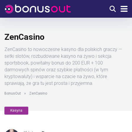
ZenCasino
ZenCasino to nowoczesne kasyno dla polskich graczy —
setki slotów, rozbudowane kasyno na żywo i sekcja
sportsbook, powitalny bonus do 200 EUR + 100
darmowych spinów oraz szybkie płatności (w tym
kryptowaluty) i wsparcie na czacie na żywo, które
sprawiają, że gra tu jest prosta i przyjemna.
BonusOut
»
ZenCasino
Kasyna