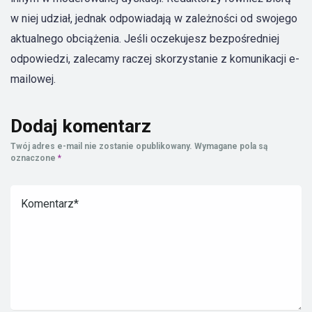
w niej udział, jednak odpowiadają w zależności od swojego
aktualnego obciążenia. Jeśli oczekujesz bezpośredniej
odpowiedzi, zalecamy raczej skorzystanie z komunikacji e-
mailowej.
Dodaj komentarz
Twój adres e-mail nie zostanie opublikowany.
Wymagane pola są
oznaczone
*