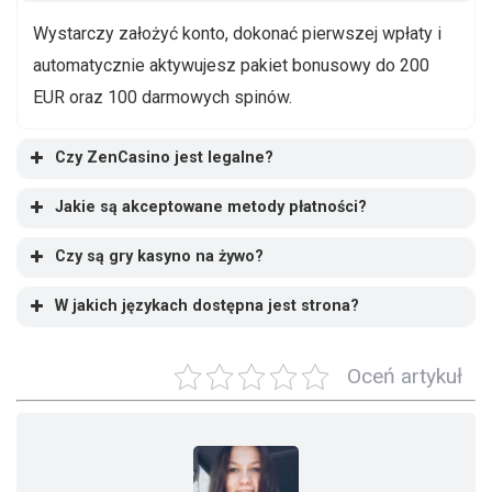
Wystarczy założyć konto, dokonać pierwszej wpłaty i
automatycznie aktywujesz pakiet bonusowy do 200
EUR oraz 100 darmowych spinów.
Czy ZenCasino jest legalne?
Jakie są akceptowane metody płatności?
Czy są gry kasyno na żywo?
W jakich językach dostępna jest strona?
Oceń artykuł