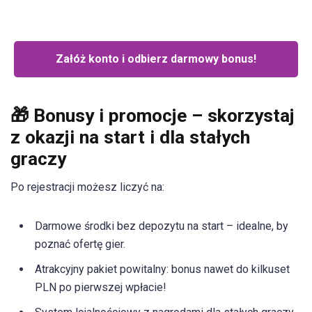
Załóż konto i odbierz darmowy bonus!
🎁 Bonusy i promocje – skorzystaj
z okazji na start i dla stałych
graczy
Po rejestracji możesz liczyć na:
Darmowe środki bez depozytu na start – idealne, by
poznać ofertę gier.
Atrakcyjny pakiet powitalny: bonus nawet do kilkuset
PLN po pierwszej wpłacie!