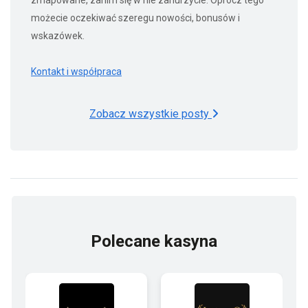
zmapowane, zanim się w nie zanurzycie. Oprócz tego
możecie oczekiwać szeregu nowości, bonusów i
wskazówek.
Kontakt i współpraca
Zobacz wszystkie posty
Polecane kasyna