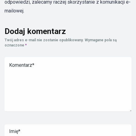
odpowiedzi, zalecamy raczej skorzystanie z komunikacji e-
mailowej.
Dodaj komentarz
Twój adres e-mail nie zostanie opublikowany.
Wymagane pola są
oznaczone
*