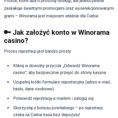
Polsce, które dba o prostotę obsługi, ale jednocześnie
zaskakuje świetnymi promocjami oraz wyselekcjonowanymi
grami – Winorama jest miejscem właśnie dla Ciebie.
🔑 Jak założyć konto w Winorama
casino?
Proces rejestracji jest bardzo prosty:
Kliknij w dowolny przycisk „Odwiedź Winorama
casino”, aby bezpiecznie przejść do strony kasyna.
Uzupełnij krótki formularz rejestracyjny (adres e-mail,
hasło, dane osobowe).
Potwierdź rejestrację e-mailem i zaloguj się.
Skorzystaj z bonusu powitalnego – po rejestracji
czeka na Ciebie kasa bez depozytu!