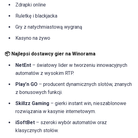
Zdrapki online
Ruletkę i blackjacka
Gry z natychmiastową wygraną
Kasyno na żywo
📦 Najlepsi dostawcy gier na Winorama
NetEnt
– światowy lider w tworzeniu innowacyjnych
automatów z wysokim RTP.
Play’n GO
– producent dynamicznych slotów, znanych
z bonusowych funkcji.
Skillzz Gaming
– gierki instant win, nieszablonowe
rozwiązania w kasynie internetowym.
iSoftBet
– szeroki wybór automatów oraz
klasycznych stołów.