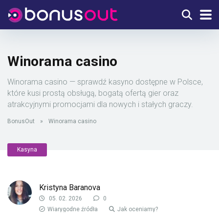
Winorama casino
Winorama casino — sprawdź kasyno dostępne w Polsce,
które kusi prostą obsługą, bogatą ofertą gier oraz
atrakcyjnymi promocjami dla nowych i stałych graczy.
BonusOut
»
Winorama casino
Kasyna
Kristyna Baranova
05. 02. 2026
0
Wiarygodne źródła
Jak oceniamy?