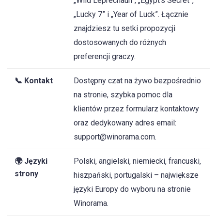
„Wild Leprechaun”, „Egypt’s Secret”,
„Lucky 7” i „Year of Luck”. Łącznie
znajdziesz tu setki propozycji
dostosowanych do różnych
preferencji graczy.
📞 Kontakt
Dostępny czat na żywo bezpośrednio
na stronie, szybka pomoc dla
klientów przez formularz kontaktowy
oraz dedykowany adres email:
support@winorama.com.
🌍 Języki
Polski, angielski, niemiecki, francuski,
strony
hiszpański, portugalski – największe
języki Europy do wyboru na stronie
Winorama.