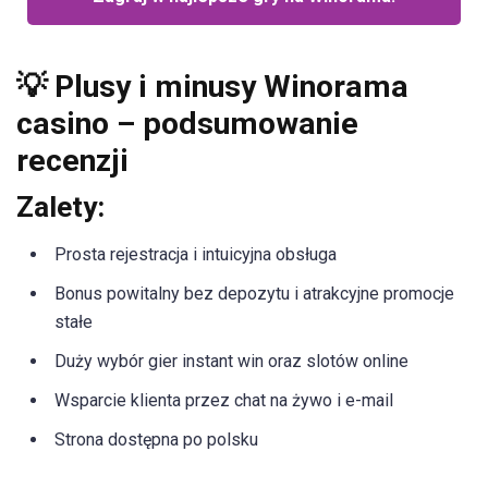
💡 Plusy i minusy Winorama
casino – podsumowanie
recenzji
Zalety:
Prosta rejestracja i intuicyjna obsługa
Bonus powitalny bez depozytu i atrakcyjne promocje
stałe
Duży wybór gier instant win oraz slotów online
Wsparcie klienta przez chat na żywo i e-mail
Strona dostępna po polsku