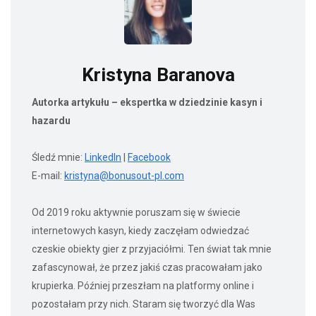
Kristyna Baranova
Autorka artykułu – ekspertka w dziedzinie kasyn i
hazardu
Śledź mnie:
LinkedIn
|
Facebook
E-mail:
kristyna@bonusout-pl.com
Od 2019 roku aktywnie poruszam się w świecie
internetowych kasyn, kiedy zaczęłam odwiedzać
czeskie obiekty gier z przyjaciółmi. Ten świat tak mnie
zafascynował, że przez jakiś czas pracowałam jako
krupierka. Później przeszłam na platformy online i
pozostałam przy nich. Staram się tworzyć dla Was