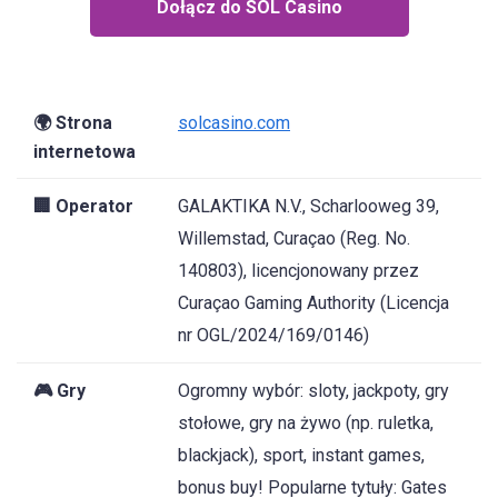
Dołącz do SOL Casino
🌍 Strona
solcasino.com
internetowa
🏢 Operator
GALAKTIKA N.V., Scharlooweg 39,
Willemstad, Curaçao (Reg. No.
140803), licencjonowany przez
Curaçao Gaming Authority (Licencja
nr OGL/2024/169/0146)
🎮 Gry
Ogromny wybór: sloty, jackpoty, gry
stołowe, gry na żywo (np. ruletka,
blackjack), sport, instant games,
bonus buy! Popularne tytuły: Gates