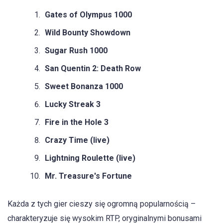
Gates of Olympus 1000
Wild Bounty Showdown
Sugar Rush 1000
San Quentin 2: Death Row
Sweet Bonanza 1000
Lucky Streak 3
Fire in the Hole 3
Crazy Time (live)
Lightning Roulette (live)
Mr. Treasure's Fortune
Każda z tych gier cieszy się ogromną popularnością –
charakteryzuje się wysokim RTP, oryginalnymi bonusami