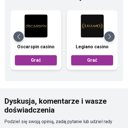
Oscarspin casino
Legiano casino
Grać
Grać
Dyskusja, komentarze i wasze
doświadczenia
Podziel się swoją opinią, zadaj pytanie lub udziel rady