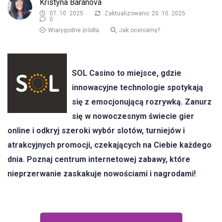
Kristyna Baranova
07. 10. 2025
Zaktualizowano: 20. 10. 2025
0
Wiarygodne źródła
Jak oceniamy?
SOL Casino to miejsce, gdzie
innowacyjne technologie spotykają
się z emocjonującą rozrywką. Zanurz
się w nowoczesnym świecie gier
online i odkryj szeroki wybór slotów, turniejów i
atrakcyjnych promocji, czekających na Ciebie każdego
dnia. Poznaj centrum internetowej zabawy, które
nieprzerwanie zaskakuje nowościami i nagrodami!