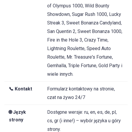
of Olympus 1000, Wild Bounty
Showdown, Sugar Rush 1000, Lucky
Streak 3, Sweet Bonanza Candyland,
San Quentin 2, Sweet Bonanza 1000,
Fire in the Hole 3, Crazy Time,
Lightning Roulette, Speed Auto
Roulette, Mr. Treasure's Fortune,
Gemhalla, Triple Fortune, Gold Party i
wiele innych.
📞 Kontakt
Formularz kontaktowy na stronie,
czat na żywo 24/7
🌐 Język
Dostępne wersje: ru, en, es, de, pl,
strony
cs, gr (i inne!) – wybór języka u góry
strony.