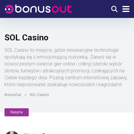
SOL Casino
SOL Casino to miejsce, gdzie innowacyjne technologie
spotykają się z emocjonującą rozrywką. Zanurz się w
nowoczesnym świecie gier online i odkryj szeroki wybór
slotów, turniejów i atrakcyjnych promocji, czekających na
Ciebie każdego dnia. Poznaj centrum internetowej zabawy,
które nieprzerwanie zaskakuje nowościami i nagrodami!
BonusOut
»
SOL Casino
Kasyna