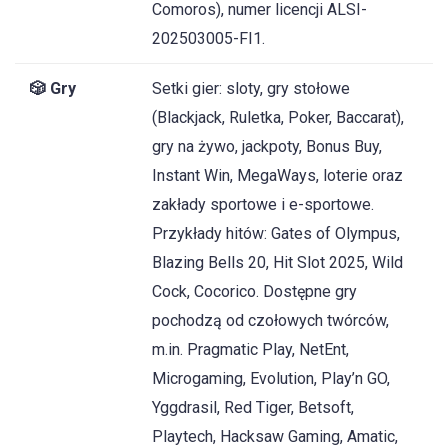
Comoros), numer licencji ALSI-
202503005-FI1.
🎲 Gry
Setki gier: sloty, gry stołowe
(Blackjack, Ruletka, Poker, Baccarat),
gry na żywo, jackpoty, Bonus Buy,
Instant Win, MegaWays, loterie oraz
zakłady sportowe i e-sportowe.
Przykłady hitów: Gates of Olympus,
Blazing Bells 20, Hit Slot 2025, Wild
Cock, Cocorico. Dostępne gry
pochodzą od czołowych twórców,
m.in. Pragmatic Play, NetEnt,
Microgaming, Evolution, Play’n GO,
Yggdrasil, Red Tiger, Betsoft,
Playtech, Hacksaw Gaming, Amatic,