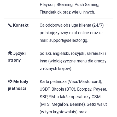
Playson, BGaming, Push Gaming,
Thunderkick oraz wielu innych.
📞 Kontakt
Całodobowa obsługa klienta (24/7) —
polskojęzyczny czat online oraz e-
mail: support@selector.gg.
🌍 Języki
polski, angielski, rosyjski, ukraiński i
strony
inne (wielojęzyczne menu dla graczy
z różnych krajów).
💳 Metody
Karta płatnicza (Visa/Mastercard),
płatności
USDT, Bitcoin (BTC), Ecorpay, Payeer,
SBP, YM, a także operatorzy GSM
(MTS, Megafon, Beeline). Setki walut
(w tym kryptowaluty) oraz