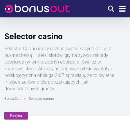
Selector casino
Selector Casino łączy rozbudowane kasyno online z
bukmacherką — setki slotów, gry na żywo i zakłady
sportowe (w tym e‑sporty) dostępne również w
kryptowalutach. Atrakcyjne bonusy, szybkie wypłaty i
polskojęzyczna obsługa 24/7 sprawiają, że to świetne
miejsce zarówno dla początkujących, jak i
doświadczonych graczy.
BonusOut
»
Selector casino
Kasyna