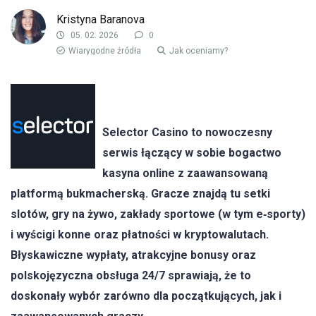
Kristyna Baranova
05. 02. 2026
0
Wiarygodne źródła
Jak oceniamy?
Selector Casino to nowoczesny
serwis łączący w sobie bogactwo
kasyna online z zaawansowaną
platformą bukmacherską. Gracze znajdą tu setki
slotów, gry na żywo, zakłady sportowe (w tym e‑sporty)
i wyścigi konne oraz płatności w kryptowalutach.
Błyskawiczne wypłaty, atrakcyjne bonusy oraz
polskojęzyczna obsługa 24/7 sprawiają, że to
doskonały wybór zarówno dla początkujących, jak i