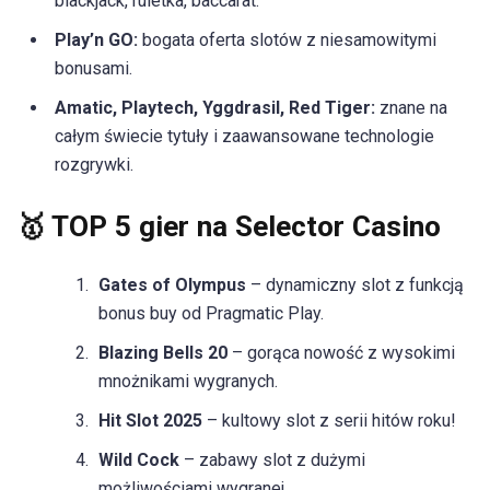
blackjack, ruletka, baccarat.
Play’n GO:
bogata oferta slotów z niesamowitymi
bonusami.
Amatic, Playtech, Yggdrasil, Red Tiger:
znane na
całym świecie tytuły i zaawansowane technologie
rozgrywki.
🥇 TOP 5 gier na Selector Casino
Gates of Olympus
– dynamiczny slot z funkcją
bonus buy od Pragmatic Play.
Blazing Bells 20
– gorąca nowość z wysokimi
mnożnikami wygranych.
Hit Slot 2025
– kultowy slot z serii hitów roku!
Wild Cock
– zabawy slot z dużymi
możliwościami wygranej.