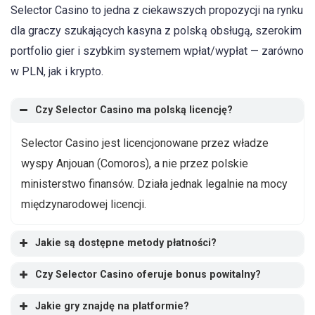
Selector Casino to jedna z ciekawszych propozycji na rynku
dla graczy szukających kasyna z polską obsługą, szerokim
portfolio gier i szybkim systemem wpłat/wypłat — zarówno
w PLN, jak i krypto.
Czy Selector Casino ma polską licencję?
Selector Casino jest licencjonowane przez władze
wyspy Anjouan (Comoros), a nie przez polskie
ministerstwo finansów. Działa jednak legalnie na mocy
międzynarodowej licencji.
Jakie są dostępne metody płatności?
Czy Selector Casino oferuje bonus powitalny?
Jakie gry znajdę na platformie?