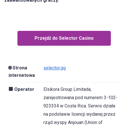
zaawansowanych graczy.
Przejdź do Selector Casino
🌐 Strona
selector.gg
internetowa
🏢 Operator
Elsikora Group Limitada,
zarejestrowana pod numerem 3-102-
923334 w Costa Rica. Serwis działa
na podstawie licencji wydanej przez
rząd wyspy Anjouan (Union of