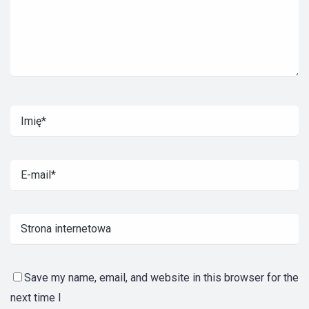
Save my name, email, and website in this browser for the
next time I