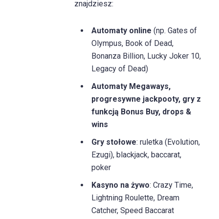
znajdziesz:
Automaty online
(np. Gates of
Olympus, Book of Dead,
Bonanza Billion, Lucky Joker 10,
Legacy of Dead)
Automaty Megaways,
progresywne jackpooty, gry z
funkcją Bonus Buy, drops &
wins
Gry stołowe
: ruletka (Evolution,
Ezugi), blackjack, baccarat,
poker
Kasyno na żywo
: Crazy Time,
Lightning Roulette, Dream
Catcher, Speed Baccarat