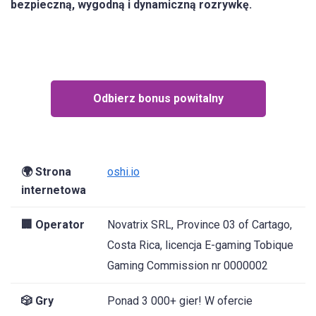
bezpieczną, wygodną i dynamiczną rozrywkę.
Odbierz bonus powitalny
🌍 Strona
oshi.io
internetowa
🏢 Operator
Novatrix SRL, Province 03 of Cartago,
Costa Rica, licencja E-gaming Tobique
Gaming Commission nr 0000002
🎲 Gry
Ponad 3 000+ gier! W ofercie