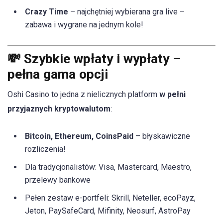
Crazy Time
– najchętniej wybierana gra live –
zabawa i wygrane na jednym kole!
💸 Szybkie wpłaty i wypłaty –
pełna gama opcji
Oshi Casino to jedna z nielicznych platform
w pełni
przyjaznych kryptowalutom
:
Bitcoin, Ethereum, CoinsPaid
– błyskawiczne
rozliczenia!
Dla tradycjonalistów: Visa, Mastercard, Maestro,
przelewy bankowe
Pełen zestaw e-portfeli: Skrill, Neteller, ecoPayz,
Jeton, PaySafeCard, Mifinity, Neosurf, AstroPay