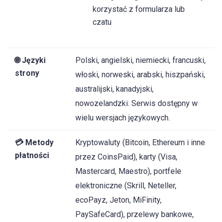
korzystać z formularza lub
czatu
🌐 Języki
Polski, angielski, niemiecki, francuski,
strony
włoski, norweski, arabski, hiszpański,
australijski, kanadyjski,
nowozelandzki. Serwis dostępny w
wielu wersjach językowych.
💳 Metody
Kryptowaluty (Bitcoin, Ethereum i inne
płatności
przez CoinsPaid), karty (Visa,
Mastercard, Maestro), portfele
elektroniczne (Skrill, Neteller,
ecoPayz, Jeton, MiFinity,
PaySafeCard), przelewy bankowe,