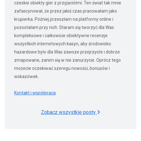
czeskie obiekty gier z przyjaciółmi. Ten świat tak mnie
zafascynował, że przez jakiś czas pracowałam jako
krupierka. Później przeszłam na platformy online i
pozostałam przy nich. Staram się tworzyć dla Was
kompleksowe i całkowicie obiektywne recenzje
wszystkich internetowych kasyn, aby środowisko
hazardowe było dla Was zawsze przejrzyste i dobrze
zmapowane, zanim się w nie zanurzycie. Oprócz tego
możecie oczekiwać szeregu nowości, bonusów i
wskazówek.
Kontakt i współpraca
Zobacz wszystkie posty