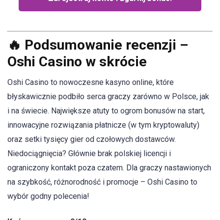
🔥 Podsumowanie recenzji –
Oshi Casino w skrócie
Oshi Casino to nowoczesne kasyno online, które
błyskawicznie podbiło serca graczy zarówno w Polsce, jak
i na świecie. Największe atuty to ogrom bonusów na start,
innowacyjne rozwiązania płatnicze (w tym kryptowaluty)
oraz setki tysięcy gier od czołowych dostawców.
Niedociągnięcia? Głównie brak polskiej licencji i
ograniczony kontakt poza czatem. Dla graczy nastawionych
na szybkość, różnorodność i promocje – Oshi Casino to
wybór godny polecenia!