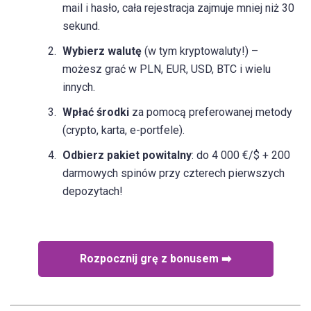
mail i hasło, cała rejestracja zajmuje mniej niż 30
sekund.
Wybierz walutę
(w tym kryptowaluty!) –
możesz grać w PLN, EUR, USD, BTC i wielu
innych.
Wpłać środki
za pomocą preferowanej metody
(crypto, karta, e-portfele).
Odbierz pakiet powitalny
: do 4 000 €/$ + 200
darmowych spinów przy czterech pierwszych
depozytach!
Rozpocznij grę z bonusem ➡️