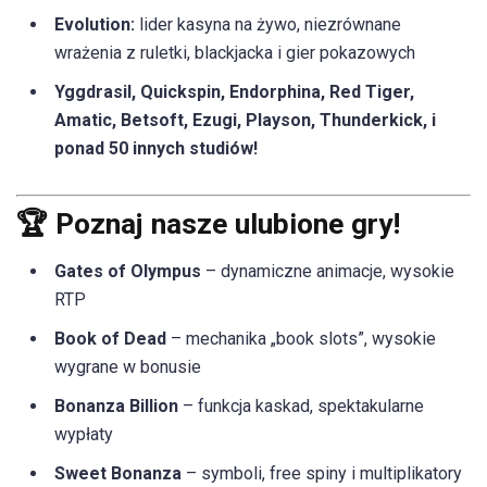
Evolution:
lider kasyna na żywo, niezrównane
wrażenia z ruletki, blackjacka i gier pokazowych
Yggdrasil, Quickspin, Endorphina, Red Tiger,
Amatic, Betsoft, Ezugi, Playson, Thunderkick, i
ponad 50 innych studiów!
🏆 Poznaj nasze ulubione gry!
Gates of Olympus
– dynamiczne animacje, wysokie
RTP
Book of Dead
– mechanika „book slots”, wysokie
wygrane w bonusie
Bonanza Billion
– funkcja kaskad, spektakularne
wypłaty
Sweet Bonanza
– symboli, free spiny i multiplikatory