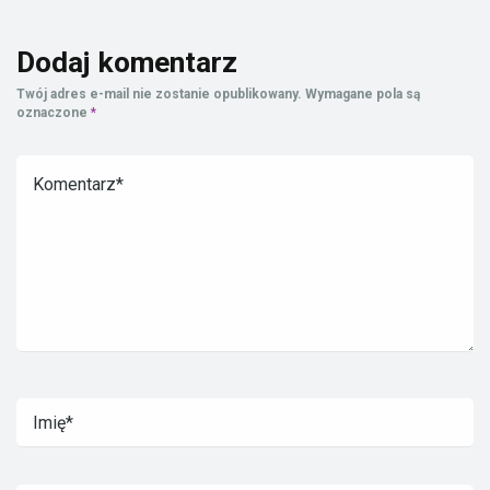
Dodaj komentarz
Twój adres e-mail nie zostanie opublikowany.
Wymagane pola są
oznaczone
*