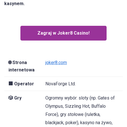
kasynem.
Zagraj w Joker8 Casino!
🌐 Strona
joker8.com
internetowa
🏢 Operator
NovaForge Ltd.
🎲 Gry
Ogromny wybór: sloty (np. Gates of
Olympus, Sizzling Hot, Buffalo
Force), gry stołowe (ruletka,
blackjack, poker), kasyno na żywo,