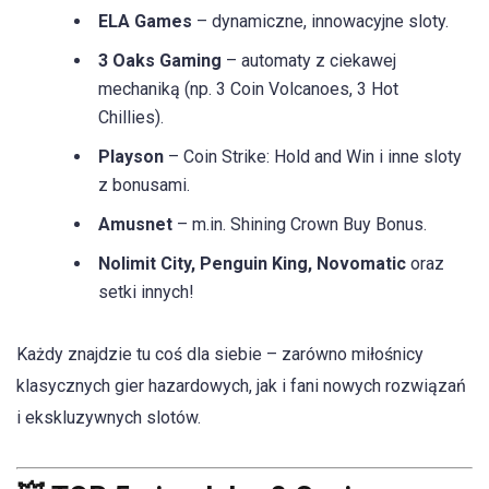
ELA Games
– dynamiczne, innowacyjne sloty.
3 Oaks Gaming
– automaty z ciekawej
mechaniką (np. 3 Coin Volcanoes, 3 Hot
Chillies).
Playson
– Coin Strike: Hold and Win i inne sloty
z bonusami.
Amusnet
– m.in. Shining Crown Buy Bonus.
Nolimit City, Penguin King, Novomatic
oraz
setki innych!
Każdy znajdzie tu coś dla siebie – zarówno miłośnicy
klasycznych gier hazardowych, jak i fani nowych rozwiązań
i ekskluzywnych slotów.