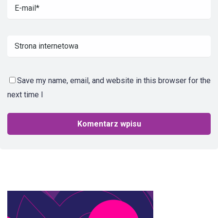
Save my name, email, and website in this browser for the
next time I