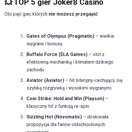
💥 TOP 5 gier Joker8 Casino
Oto pięć gier, których
nie możesz przegapić
:
Gates of Olympus (Pragmatic)
– wielkie
wygrane i bonusy.
Buffalo Force (ELA Games)
– slot z
efektowną mechaniką i klimatem dzikiego
zachodu.
Aviator (Aviator)
– hit loteryjny-cechujący się
szybką rozgrywką i wysokimi wygranymi.
Coin Strike: Hold and Win (Playson)
–
klasyczny hit z funkcją re-spin.
Sizzling Hot (Novomatic)
– doskonała
propozycja dla fanów oldschoolowych