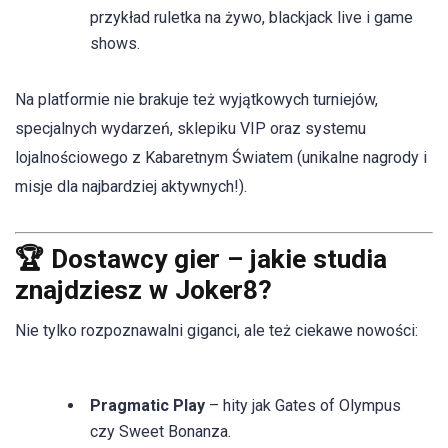
przykład ruletka na żywo, blackjack live i game
shows.
Na platformie nie brakuje też wyjątkowych turniejów,
specjalnych wydarzeń, sklepiku VIP oraz systemu
lojalnościowego z Kabaretnym Światem (unikalne nagrody i
misje dla najbardziej aktywnych!).
🏆 Dostawcy gier – jakie studia
znajdziesz w Joker8?
Nie tylko rozpoznawalni giganci, ale też ciekawe nowości:
Pragmatic Play
– hity jak Gates of Olympus
czy Sweet Bonanza.