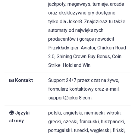
jackpoty, megaways, turnieje, arcade
oraz ekskluzywne gry dostępne
tylko dla Joker8. Znajdziesz tu także
automaty od największych
producentów i gorące nowości!
Przykłady gier: Aviator, Chicken Road
2.0, Shining Crown Buy Bonus, Coin
Strike: Hold and Win.
📧 Kontakt
Support 24/7 przez czat na żywo,
formularz kontaktowy oraz e-mail:
support@joker8.com.
🌍 Języki
polski, angielski, niemiecki, włoski,
strony
grecki, czeski, francuski, hiszpański,
portugalski, turecki, węgierski, fiński,