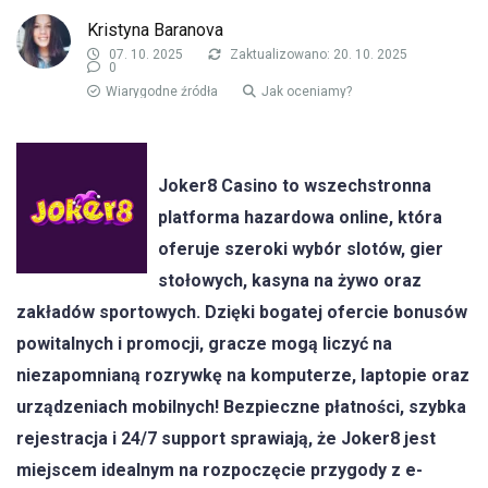
Kristyna Baranova
07. 10. 2025
Zaktualizowano: 20. 10. 2025
0
Wiarygodne źródła
Jak oceniamy?
Joker8 Casino to wszechstronna
platforma hazardowa online, która
oferuje szeroki wybór slotów, gier
stołowych, kasyna na żywo oraz
zakładów sportowych. Dzięki bogatej ofercie bonusów
powitalnych i promocji, gracze mogą liczyć na
niezapomnianą rozrywkę na komputerze, laptopie oraz
urządzeniach mobilnych! Bezpieczne płatności, szybka
rejestracja i 24/7 support sprawiają, że Joker8 jest
miejscem idealnym na rozpoczęcie przygody z e-