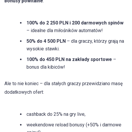
bonusy powitalne
:
100% do 2 250 PLN i 200 darmowych spinów
– idealne dla miłośników automatów!
50% do 4 500 PLN
– dla graczy, którzy grają na
wysokie stawki.
100% do 450 PLN na zakłady sportowe
–
bonus dla kibiców!
Ale to nie koniec – dla stałych graczy przewidziano masę
dodatkowych ofert:
cashback do 25% na gry live,
weekendowe reload bonusy (+50% i darmowe