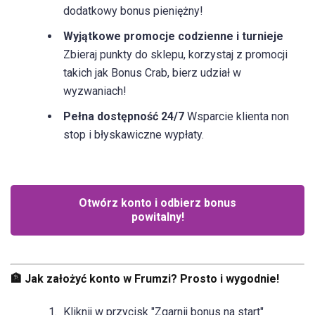
dodatkowy bonus pieniężny!
Wyjątkowe promocje codzienne i turnieje
Zbieraj punkty do sklepu, korzystaj z promocji
takich jak Bonus Crab, bierz udział w
wyzwaniach!
Pełna dostępność 24/7
Wsparcie klienta non
stop i błyskawiczne wypłaty.
Otwórz konto i odbierz bonus
powitalny!
🏦 Jak założyć konto w Frumzi? Prosto i wygodnie!
Kliknij w przycisk "Zgarnij bonus na start"