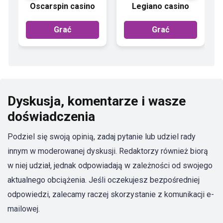
Oscarspin casino
Legiano casino
Grać
Grać
Dyskusja, komentarze i wasze
doświadczenia
Podziel się swoją opinią, zadaj pytanie lub udziel rady
innym w moderowanej dyskusji. Redaktorzy również biorą
w niej udział, jednak odpowiadają w zależności od swojego
aktualnego obciążenia. Jeśli oczekujesz bezpośredniej
odpowiedzi, zalecamy raczej skorzystanie z komunikacji e-
mailowej.