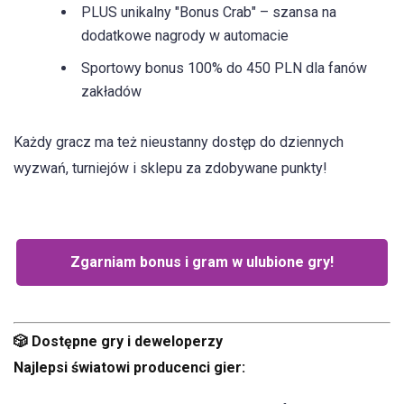
PLUS unikalny "Bonus Crab" – szansa na
dodatkowe nagrody w automacie
Sportowy bonus 100% do 450 PLN dla fanów
zakładów
Każdy gracz ma też nieustanny dostęp do dziennych
wyzwań, turniejów i sklepu za zdobywane punkty!
Zgarniam bonus i gram w ulubione gry!
🎲 Dostępne gry i deweloperzy
Najlepsi światowi producenci gier: