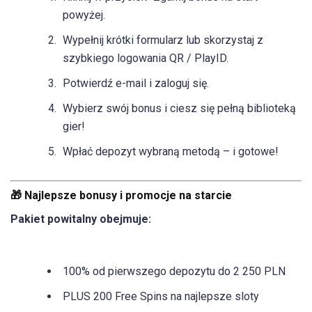
powyżej.
Wypełnij krótki formularz lub skorzystaj z
szybkiego logowania QR / PlayID.
Potwierdź e-mail i zaloguj się.
Wybierz swój bonus i ciesz się pełną biblioteką
gier!
Wpłać depozyt wybraną metodą – i gotowe!
🎁 Najlepsze bonusy i promocje na starcie
Pakiet powitalny obejmuje:
100% od pierwszego depozytu do 2 250 PLN
PLUS 200 Free Spins na najlepsze sloty