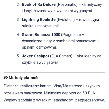
Book of Ra Deluxe
(Novomatic) – klimatyczny
klasyk hazardowy z wysokimi wygranymi.
Lightning Roulette
(Evolution) – rewolucyjna
ruletka z mnożnikami!
Sweet Bonanza 1000
(Pragmatic) –
dynamiczne sloty z symbolami bonusowymi i
spinami darmowymi.
Joker Cashpot
(ELA Games) – slot idealny na
szybkie zwycięstwa!
💳 Metody płatności
Płatności realizujesz kartami Visa/Mastercard i szybkim
przelewem bankowym. Minimalny depozyt od 50 PLN!
Wypłaty zgodnie z wysokimi standardami bezpieczeństwa.