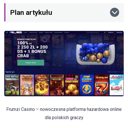
Plan artykułu
Frumzi Casino – nowoczesna platforma hazardowa online
dla polskich graczy