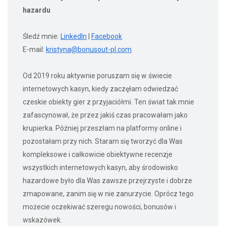
hazardu
Śledź mnie:
LinkedIn
|
Facebook
E-mail:
kristyna@bonusout-pl.com
Od 2019 roku aktywnie poruszam się w świecie
internetowych kasyn, kiedy zaczęłam odwiedzać
czeskie obiekty gier z przyjaciółmi. Ten świat tak mnie
zafascynował, że przez jakiś czas pracowałam jako
krupierka. Później przeszłam na platformy online i
pozostałam przy nich. Staram się tworzyć dla Was
kompleksowe i całkowicie obiektywne recenzje
wszystkich internetowych kasyn, aby środowisko
hazardowe było dla Was zawsze przejrzyste i dobrze
zmapowane, zanim się w nie zanurzycie. Oprócz tego
możecie oczekiwać szeregu nowości, bonusów i
wskazówek.