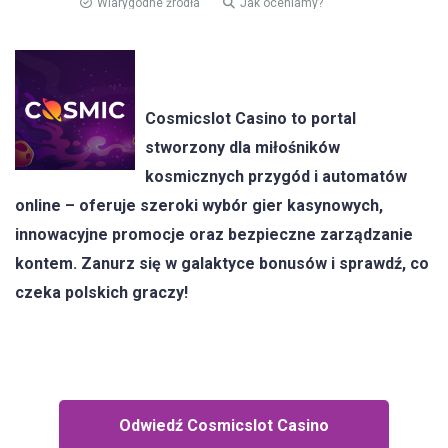
Wiarygodne źródła
Jak oceniamy?
Cosmicslot Casino to portal
stworzony dla miłośników
kosmicznych przygód i automatów
online – oferuje szeroki wybór gier kasynowych,
innowacyjne promocje oraz bezpieczne zarządzanie
kontem. Zanurz się w galaktyce bonusów i sprawdź, co
czeka polskich graczy!
Odwiedź Cosmicslot Casino