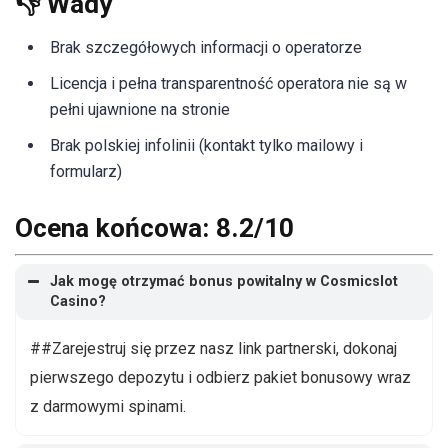
👎 Wady
Brak szczegółowych informacji o operatorze
Licencja i pełna transparentność operatora nie są w
pełni ujawnione na stronie
Brak polskiej infolinii (kontakt tylko mailowy i
formularz)
Ocena końcowa:
8.2/10
Jak mogę otrzymać bonus powitalny w Cosmicslot
Casino?
##Zarejestruj się przez nasz link partnerski, dokonaj
pierwszego depozytu i odbierz pakiet bonusowy wraz
z darmowymi spinami.