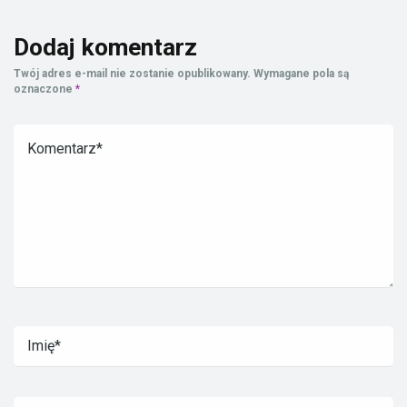
Dodaj komentarz
Twój adres e-mail nie zostanie opublikowany.
Wymagane pola są
oznaczone
*