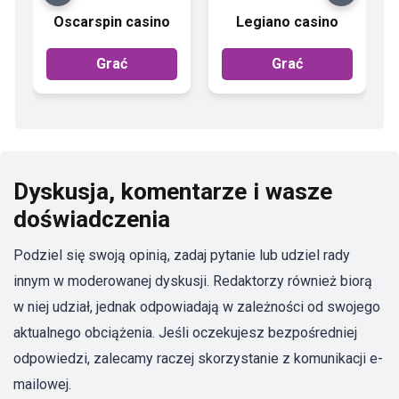
Oscarspin casino
Legiano casino
Grać
Grać
Dyskusja, komentarze i wasze
doświadczenia
Podziel się swoją opinią, zadaj pytanie lub udziel rady
innym w moderowanej dyskusji. Redaktorzy również biorą
w niej udział, jednak odpowiadają w zależności od swojego
aktualnego obciążenia. Jeśli oczekujesz bezpośredniej
odpowiedzi, zalecamy raczej skorzystanie z komunikacji e-
mailowej.