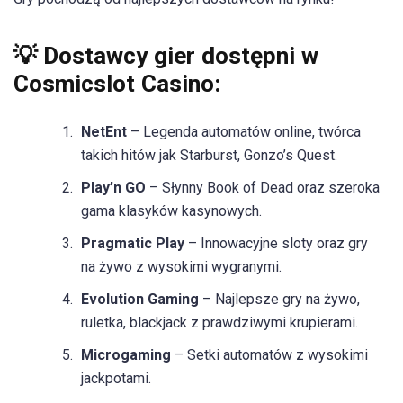
💡 Dostawcy gier dostępni w
Cosmicslot Casino:
NetEnt
– Legenda automatów online, twórca
takich hitów jak Starburst, Gonzo’s Quest.
Play’n GO
– Słynny Book of Dead oraz szeroka
gama klasyków kasynowych.
Pragmatic Play
– Innowacyjne sloty oraz gry
na żywo z wysokimi wygranymi.
Evolution Gaming
– Najlepsze gry na żywo,
ruletka, blackjack z prawdziwymi krupierami.
Microgaming
– Setki automatów z wysokimi
jackpotami.