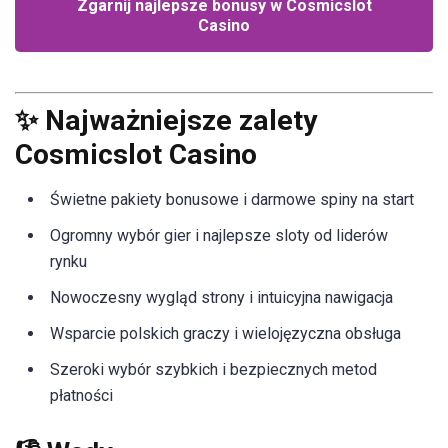
Zgarnij najlepsze bonusy w Cosmicslot
Casino
✨ Najważniejsze zalety
Cosmicslot Casino
Świetne pakiety bonusowe i darmowe spiny na start
Ogromny wybór gier i najlepsze sloty od liderów
rynku
Nowoczesny wygląd strony i intuicyjna nawigacja
Wsparcie polskich graczy i wielojęzyczna obsługa
Szeroki wybór szybkich i bezpiecznych metod
płatności