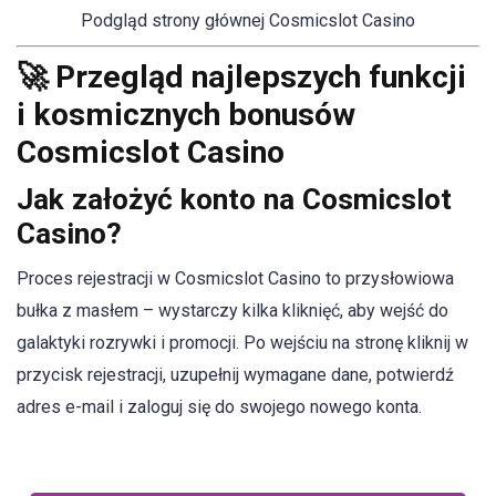
Podgląd strony głównej Cosmicslot Casino
🚀 Przegląd najlepszych funkcji
i kosmicznych bonusów
Cosmicslot Casino
Jak założyć konto na Cosmicslot
Casino?
Proces rejestracji w Cosmicslot Casino to przysłowiowa
bułka z masłem – wystarczy kilka kliknięć, aby wejść do
galaktyki rozrywki i promocji. Po wejściu na stronę kliknij w
przycisk rejestracji, uzupełnij wymagane dane, potwierdź
adres e-mail i zaloguj się do swojego nowego konta.