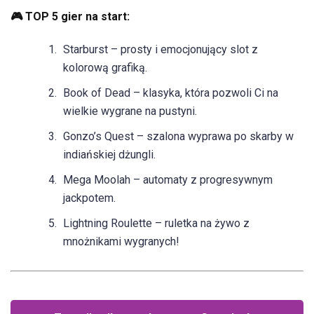
🎮 TOP 5 gier na start:
Starburst – prosty i emocjonujący slot z
kolorową grafiką.
Book of Dead – klasyka, która pozwoli Ci na
wielkie wygrane na pustyni.
Gonzo’s Quest – szalona wyprawa po skarby w
indiańskiej dżungli.
Mega Moolah – automaty z progresywnym
jackpotem.
Lightning Roulette – ruletka na żywo z
mnożnikami wygranych!