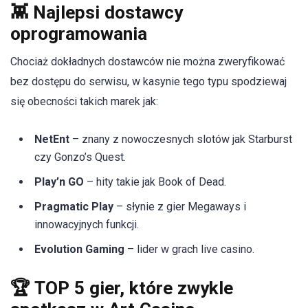
👾 Najlepsi dostawcy
oprogramowania
Chociaż dokładnych dostawców nie można zweryfikować
bez dostępu do serwisu, w kasynie tego typu spodziewaj
się obecności takich marek jak:
NetEnt
– znany z nowoczesnych slotów jak Starburst
czy Gonzo’s Quest.
Play’n GO
– hity takie jak Book of Dead.
Pragmatic Play
– słynie z gier Megaways i
innowacyjnych funkcji.
Evolution Gaming
– lider w grach live casino.
🏆 TOP 5 gier, które zwykle