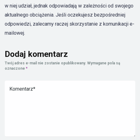
w niej udział, jednak odpowiadają w zależności od swojego
aktualnego obciążenia. Jeśli oczekujesz bezpośredniej
odpowiedzi, zalecamy raczej skorzystanie z komunikacji e-
mailowej.
Dodaj komentarz
Twój adres e-mail nie zostanie opublikowany.
Wymagane pola są
oznaczone
*