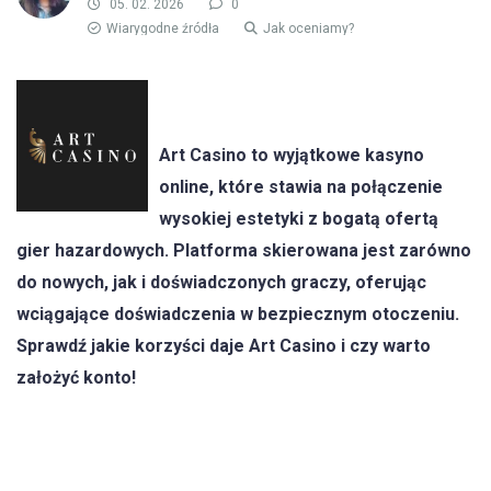
05. 02. 2026
0
Wiarygodne źródła
Jak oceniamy?
Art Casino to wyjątkowe kasyno
online, które stawia na połączenie
wysokiej estetyki z bogatą ofertą
gier hazardowych. Platforma skierowana jest zarówno
do nowych, jak i doświadczonych graczy, oferując
wciągające doświadczenia w bezpiecznym otoczeniu.
Sprawdź jakie korzyści daje Art Casino i czy warto
założyć konto!