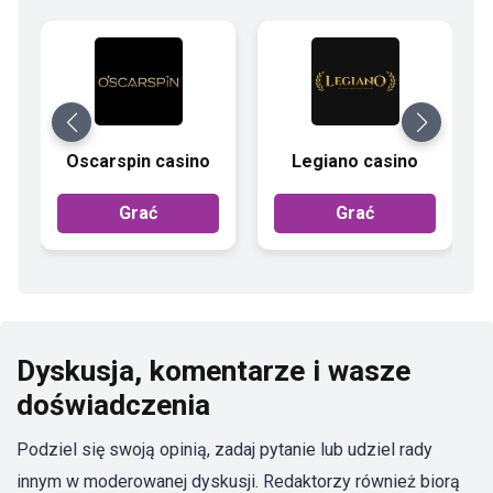
Oscarspin casino
Legiano casino
Grać
Grać
Dyskusja, komentarze i wasze
doświadczenia
Podziel się swoją opinią, zadaj pytanie lub udziel rady
innym w moderowanej dyskusji. Redaktorzy również biorą