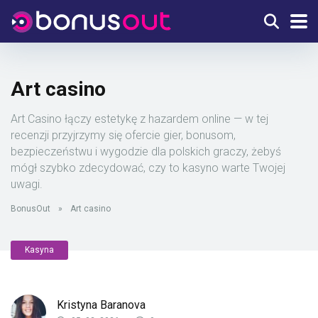
Art casino
Art Casino łączy estetykę z hazardem online — w tej
recenzji przyjrzymy się ofercie gier, bonusom,
bezpieczeństwu i wygodzie dla polskich graczy, żebyś
mógł szybko zdecydować, czy to kasyno warte Twojej
uwagi.
BonusOut
»
Art casino
Kasyna
Kristyna Baranova