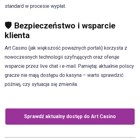
standard w procesie wypłat.
🛡️ Bezpieczeństwo i wsparcie
klienta
Art Casino (jak większość poważnych portali) korzysta z
nowoczesnych technologii szyfrujących oraz oferuje
wsparcie przez live chat i e-mail. Pamiętaj: aktualnie polscy
gracze nie mają dostępu do kasyna – warto sprawdzić
później, czy sytuacja się zmieniła.
Sprawdź aktualny dostęp do Art Casino