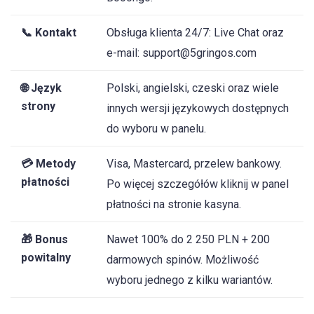
📞 Kontakt
Obsługa klienta 24/7: Live Chat oraz
e-mail: support@5gringos.com
🌐 Język
Polski, angielski, czeski oraz wiele
strony
innych wersji językowych dostępnych
do wyboru w panelu.
💳 Metody
Visa, Mastercard, przelew bankowy.
płatności
Po więcej szczegółów kliknij w panel
płatności na stronie kasyna.
🎁 Bonus
Nawet 100% do 2 250 PLN + 200
powitalny
darmowych spinów. Możliwość
wyboru jednego z kilku wariantów.