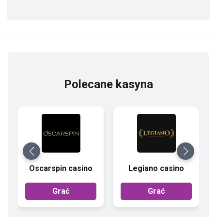
Polecane kasyna
Oscarspin casino
Legiano casino
Grać
Grać