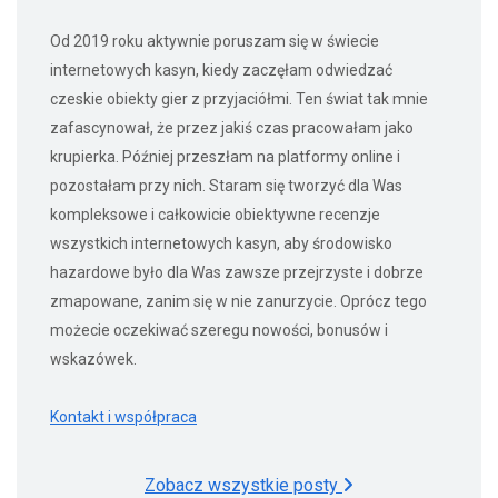
Od 2019 roku aktywnie poruszam się w świecie
internetowych kasyn, kiedy zaczęłam odwiedzać
czeskie obiekty gier z przyjaciółmi. Ten świat tak mnie
zafascynował, że przez jakiś czas pracowałam jako
krupierka. Później przeszłam na platformy online i
pozostałam przy nich. Staram się tworzyć dla Was
kompleksowe i całkowicie obiektywne recenzje
wszystkich internetowych kasyn, aby środowisko
hazardowe było dla Was zawsze przejrzyste i dobrze
zmapowane, zanim się w nie zanurzycie. Oprócz tego
możecie oczekiwać szeregu nowości, bonusów i
wskazówek.
Kontakt i współpraca
Zobacz wszystkie posty