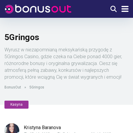
5Gringos
Wyrusz w niezapomnianą meksykańską przygodę z
5Gringos Casino, gdzie czeka na Ciebie ponad 4000 gier,
różnorodne bonusy i oryginalna grywalizacja. Ciesz się
atmosferą pełną zabawy, konkursów i najlepszych
promocji, które wciągną Cię w świat wygranych i emocji!
BonusOut
»
5Gringos
Kasyna
Kristyna Baranova