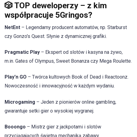
🎲 TOP deweloperzy – z kim
współpracuje 5Gringos?
NetEnt
– Legendarny producent automatów, np. Starburst
czy Gonzo's Quest. Słynie z dynamicznej grafiki.
Pragmatic Play
– Ekspert od slotów i kasyna na żywo,
m.in. Gates of Olympus, Sweet Bonanza czy Mega Roulette.
Play'n GO
– Twórca kultowych Book of Dead i Reactoonz.
Nowoczesność i innowacyjność w każdym wydaniu.
Microgaming
– Jeden z pionierów online gambling,
gwarantuje setki gier o wysokiej wygranej.
Booongo
– Mistrz gier z jackpotami i slotów
przyciągających świetną mechaniką zabawy.