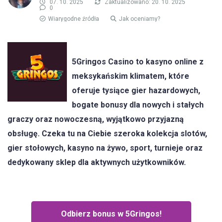
07. 10. 2025
Zaktualizowano: 20. 10. 2025
0
Wiarygodne źródła
Jak oceniamy?
5Gringos Casino to kasyno online z
meksykańskim klimatem, które
oferuje tysiące gier hazardowych,
bogate bonusy dla nowych i stałych
graczy oraz nowoczesną, wyjątkowo przyjazną
obsługę. Czeka tu na Ciebie szeroka kolekcja slotów,
gier stołowych, kasyno na żywo, sport, turnieje oraz
dedykowany sklep dla aktywnych użytkowników.
Odbierz bonus w 5Gringos!