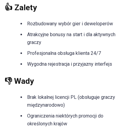
👍 Zalety
Rozbudowany wybór gier i deweloperów
Atrakcyjne bonusy na start i dla aktywnych
graczy
Profesjonalna obsługa klienta 24/7
Wygodna rejestracja i przyjazny interfejs
👎 Wady
Brak lokalnej licencji PL (obsługuje graczy
międzynarodowo)
Ograniczenia niektórych promocji do
określonych krajów