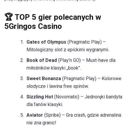
🏆 TOP 5 gier polecanych w
5Gringos Casino
Gates of Olympus
(Pragmatic Play) –
Mitologiczny slot z epickimi wygranymi.
Book of Dead
(Play'n GO) – Must-have dla
miłośników klasyki „book”.
Sweet Bonanza
(Pragmatic Play) – Kolorowe
słodycze i lawina free spinów.
Sizzling Hot
(Novomatic) – Jednoręki bandyta
dla fanów klasyki.
Aviator
(Spribe) – Gra crash, gdzie adrenalina
nie zna granic!