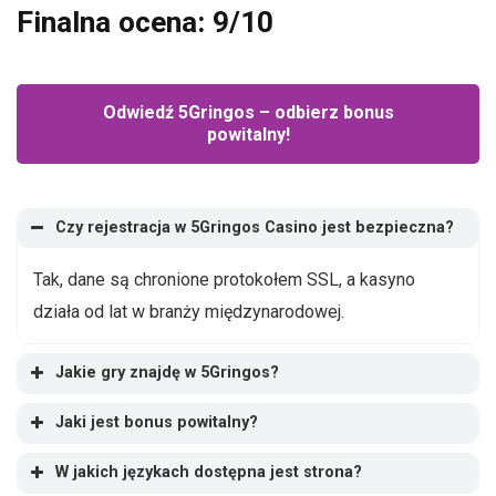
Finalna ocena:
9/10
Odwiedź 5Gringos – odbierz bonus
powitalny!
Czy rejestracja w 5Gringos Casino jest bezpieczna?
Tak, dane są chronione protokołem SSL, a kasyno
działa od lat w branży międzynarodowej.
Jakie gry znajdę w 5Gringos?
Jaki jest bonus powitalny?
W jakich językach dostępna jest strona?